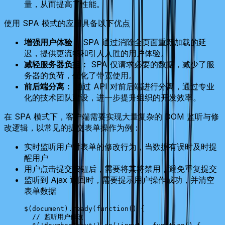
量，从而提高了性能。
使用 SPA 模式的应用具备以下优点
增强用户体验：
SPA 通过消除全页面重新加载的延
迟，提供更流畅和引人入胜的用户体验。
减轻服务器负担：
SPA 仅请求必要的数据，减少了服
务器的负荷，优化了带宽使用。
前后端分离：
通过 API 对前后端进行分离，通过专业
化的技术团队建设，进一步提升组织的开发效率。
在 SPA 模式下，客户端需要实现大量复杂的 DOM 监听与修
改逻辑，以常见的提交表单操作为例：
实时监听用户对表单的修改行为，当数据有误时及时提
醒用户
用户点击提交按钮后，需要将其将禁用，避免重复提交
监听到 Ajax 返回时，需要提示用户操作成功，并清空
表单数据
$
(
document
).
ready
(
function
() {
  // 监听用户修改