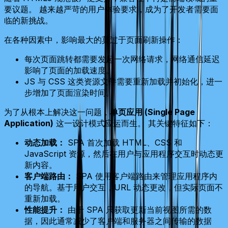
要议题。 越来越严苛的用户体验要求，成为了开发者需要面
临的新挑战。
在各种因素中，影响最大的莫过于页面刷新操作：
每次页面跳转都需要发起一次网络请求，网络通信延迟
影响了页面的加载速度。
JS 与 CSS 这类资源文件需要重新加载并初始化，进一
步增加了页面渲染时间。
为了从根本上解决这一问题，
单页应用 (Single Page
Application)
这一设计模式应运而生。 其关键特征如下：
动态加载：
SPA 首次加载 HTML、CSS 和
JavaScript 资源，然后在用户与应用程序交互时动态更
新内容。
客户端路由：
SPA 使用客户端路由来管理应用程序内
的导航。基于用户交互，URL 动态更改，但实际页面不
重新加载。
性能提升：
由于 SPA 只获取更新当前视图所需的数
据，因此通常减少了客户端和服务器之间传输的数据