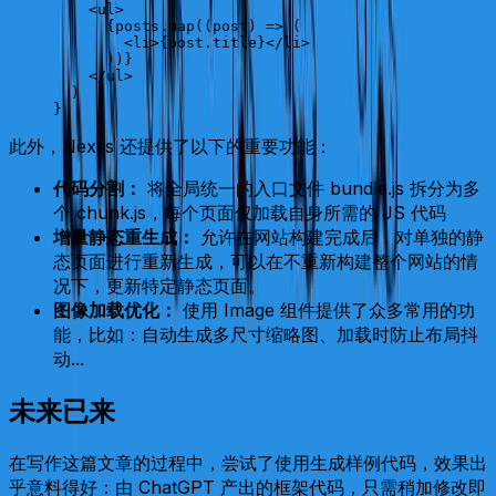
    <
ul
>
      {
posts
.
map
((
post
) 
=>
 (
        <
li
>
{
post
.
title
}
</
li
>
      ))
}
    </
ul
>
  )
}
此外，Nextjs 还提供了以下的重要功能：
代码分割：
将全局统一的入口文件 bundle.js 拆分为多
个 chunk.js，每个页面仅加载自身所需的 JS 代码
增量静态重生成：
允许在网站构建完成后，对单独的静
态页面进行重新生成，可以在不重新构建整个网站的情
况下，更新特定静态页面。
图像加载优化：
使用 Image 组件提供了众多常用的功
能，比如：自动生成多尺寸缩略图、加载时防止布局抖
动...
未来已来
在写作这篇文章的过程中，尝试了使用生成样例代码，效果出
乎意料得好：由 ChatGPT 产出的框架代码，只需稍加修改即