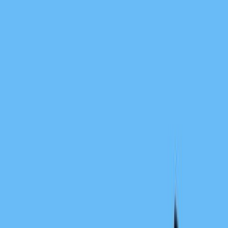
主页
搜索
归档
关于
English
中文
跟随系统
深色模式
浅色模式
初代王者 JQuery
JQuery
Bootstrap
魔法起源 Angular
SPA
AngularJS
效率至上 React
返璞归真 Nextjs
SSR
SSG
Nextjs
未来已来
开篇闲聊 —— 我所经历的前端技术演进