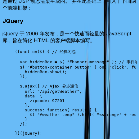
是通过 JSP 动态渲染生成的。 并在此基础上，引入了下面两
个前端框架：
JQuery
jQuery 于 2006 年发布，是一个快速而轻量的 JavaScript
库，旨在简化 HTML 的客户端脚本编写。
(
function
(
$
) { 
// 经典闭包
  var
 hiddenBox
 =
 $
( 
"#banner-message"
 ); 
// 事件响
  $
( 
"#button-container button"
 ).
on
( 
"click"
, 
fun
    hiddenBox
.
show
();
  });
  $
.
ajax
({ 
// Ajax 异步通信
    url
: 
"/api/getWeather"
,
    data
: {
      zipcode
: 
97201
    },
    success
: 
function
( 
result
 ) {
      $
( 
"#weather-temp"
 ).
html
( 
"<strong>"
 +
 resu
    }
  });
})(
jQuery
);