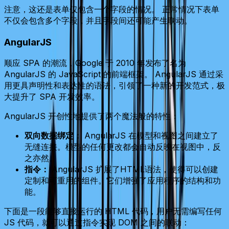
注意，这还是表单仅包含一个字段的情况。 正常情况下表单
不仅会包含多个字段，并且字段间还可能产生联动。
AngularJS
顺应 SPA 的潮流，Google 于 2010 年发布了名为
AngularJS 的 JavaScript 的前端框架。 AngularJS 通过采
用更具声明性和表达性的语法，引领了一种新的开发范式，极
大提升了 SPA 开发效率。
AngularJS 开创性地提供了两个魔法般的特性：
双向数据绑定：
AngularJS 在模型和视图之间建立了
无缝连接。模型的任何更改都会自动反映在视图中，反
之亦然。
指令：
AngularJS 扩展了HTML语法，使得可以创建
定制和可重用的组件。它们增强了应用程序的结构和功
能。
下面是一段能够直接运行的 HTML 代码，用户无需编写任何
JS 代码，就可以通过指令实现 DOM 之间的联动：