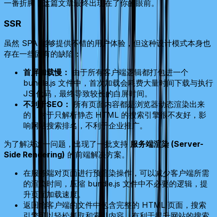
一番折腾，这篇文章最终出现在了你的眼前。
SSR
虽然 SPA 能够提供不错的用户体验，但这种设计模式本身也
存在一些固有的缺陷：
首屏加载慢：
由于所有客户端逻辑都打包进一个
bundle.js 文件中，首次加载会耗费大量时间下载与执行
JS 代码，最终导致较长的白屏时间。
不利于SEO：
所有页面内容都是浏览器动态渲染出来
的，对于只解析静态 HTML 的搜索引擎很不友好，影
响网站搜索排名，不利于企业推广。
为了解决这一问题，出现了一批支持
服务端渲染 (Server-
Side Rendering)
的前端解决方案。
在服务端对页面进行预渲染操作，可以减少客户端所需
的渲染时间，压缩 bundle.js 文件中不必要的逻辑，提
升页面加载速度。
返回给客户端的文件中包含完整的 HTML 页面，搜索
引擎可以轻松抓取和索引内容，有利于提升网站的搜索