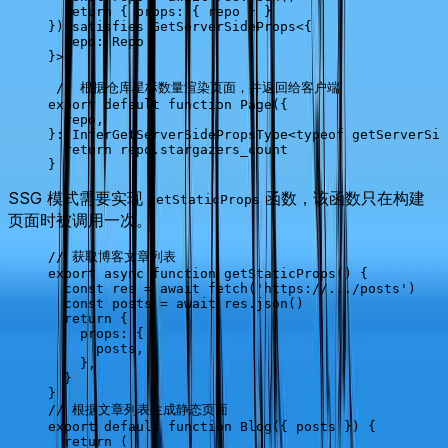
  return
 { 
props
: { 
repo
 } }
}) 
satisfies
 GetServerSideProps
<{
  repo
:
 Repo
}>
 // 根据仓库星标数量渲染页面，并返回给客户端
export
 default
 function
 Page
({
  repo
,
}
:
 InferGetServerSidePropsType
<
typeof
 getServerSid
  return
 repo
.
stargazers_count
}
SSG 模式需要实现
函数，该函数只在构建
getStaticProps
页面时被调用一次。
// 获取博客文章列表
export
 async
 function
 getStaticProps
() {
  const
 res
 =
 await
 fetch
(
'https://.../posts'
)
  const
 posts
 =
 await
 res
.
json
()
  return
 {
    props
: {
      posts
,
    },
  }
}
// 根据文章列表生成静态页面
export
 default
 function
 Blog
({ 
posts
 }) {
  return
 (