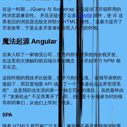
在这一时期，JQuery 与 Bootstrap 不仅提供了开箱即用的
跨浏览器兼容性。 并且还提供了众多
polyfill
插件，使 IE 这
类老旧的浏览器也能支持部分 HTML5 特性。 这极大提升了
开发效率，于是众多开发者纷纷投入他们的怀抱。
魔法起源 Angular
后来入职了一家物流公司，负责内部管理系统的全栈开发。
在这里初次接触到前后端分离的概念，并开始学习 NPM 相
关生态。
这段时期的我技术比较菜，但学习热情高涨。 在领导画饼的
激励下，用百度地图 API 搞出了一个 “快递站点边界管理系
统”，这是我职业生涯的第一个独立完成的项目。 虽然最终由
于 ”发展机会“ 不足而离开了公司，但还是十分感谢当时的领
导和同事们，从他们上学到了很多。
SPA
随着 HTML5 规范被广泛支持，兼容性不再是前端领域的重