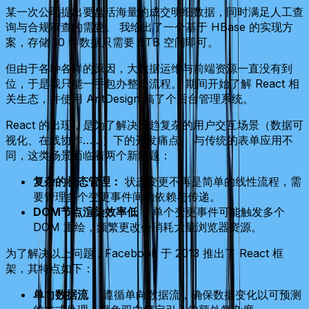
某一次公司提出要盘活海量的成交明细数据，同时满足人工查
询与合规审查的需要。 我给出了一个基于 HBase 的实现方
案，存储 10 年数据只需要 6TB 空间即可。
但由于各种各样的原因，大数据运维与前端资源一直没有到
位，于是我只能一手包办整个流程。 期间开始了解 React 相
关生态，并使用 AntDesign 搞了个后台管理系统。
React 的出现，是为了解决日趋复杂的用户交互场景（数据可
视化、在线协作……）下的开发痛点。 与传统的表单应用不
同，这类场景面临着两个新问题：
复杂的状态管理：
状态变更不再是简单的线性流程，需
要管理多个变更事件间的依赖与传递。
DOM节点渲染效率低：
单个变更事件可能触发多个
DOM 重绘，频繁更改会消耗大量浏览器资源。
为了解决以上问题，Facebook 于 2013 推出了 React 框
架，其特点如下：
单向数据流：
遵循单向数据流，确保数据变化以可预测