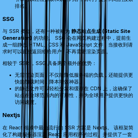
排名。
SSG
与 SSR 类似，还有一种被称为
静态站点生成 (Static Site
Generation)
的功能。 SSG 会在网页构建过程中，提前生
成一组静态 HTML、CSS 和 JavaScript 文件，当接收到请
求时可以直接返回给给用户，不再需要渲染页面。
相较于 SSR ，SSG 具备两个额外的优势：
无需渲染页面，不仅能降低服务端的负载，还能提供更
快的加载时间，降本增效神器。
的静态文件可以轻松分发和缓存在 CDN 上，这确保了
站点在全球范围内的可用性，并为全球用户提供更快的
访问速度。
Nextjs
在 React 领域中最为流行的 SSR 方案是 Nextjs。 该框架简
化了构建服务器渲染 React 应用程序的过程。并提供了一套