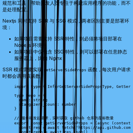
规范和工具，帮助开发人员专注于构建应用程序的功能，而不
是处理配置。
Nextjs 同时支持 SSR 与 SSG 模式，两者区别主要是部署环
境：
如果项目需要支持 SSR 特性，则必须将项目部署在
Node.js 环境中
如果项目中仅包含 SSG 特性，则可以部署在任意静态
服务器上，比如 Nginx
SSR 模式需要实现
函数，每次用户请求
getServerSideProps
时都会调用该函数。
import
 type
 { 
InferGetServerSidePropsType
, 
GetServ
type
 Repo
 =
 {
  name
:
 string
  stargazers_count
:
 number
}
// 服务端发起请求，实时获取 github 仓库的星标数量
export
 const
 getServerSideProps
 =
 (
async
 (
context
)
  const
 res
 =
 await
 fetch
(
'https://api.github.com/
  const
 repo
 =
 await
 res
.
json
()