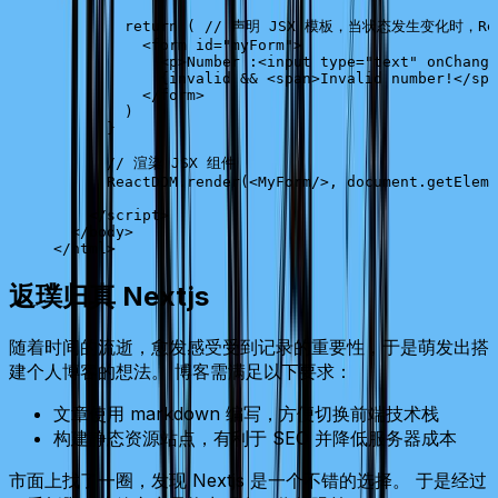
        return
 ( 
// 声明 JSX 模板，当状态发生变化时，Re
          <
form
 id
=
"myForm"
>
            <
p
>Number :<
input
 type
=
"text"
 onChange
            {
invalid
 &&
 <
span
>Invalid number!</
spa
          </
form
>
        )
      }
      // 渲染 JSX 组件
      ReactDOM
.
render
(<
MyForm
/>, 
document
.
getEleme
    </
script
>
  </
body
>
</
html
>
返璞归真 Nextjs
随着时间的流逝，愈发感受受到记录的重要性，于是萌发出搭
建个人博客的想法。 博客需满足以下要求：
文章使用 markdown 编写，方便切换前端技术栈
构建静态资源站点，有利于 SEO 并降低服务器成本
市面上找了一圈，发现 Nextjs 是一个不错的选择。 于是经过