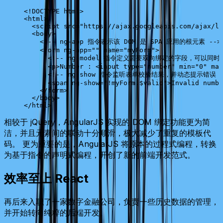
<!
DOCTYPE
 html
>
<
html
>
  <
script
 src
=
"https://ajax.googleapis.com/ajax/li
  <
body
>
    <!-- ng-app 指令表示该 DOM 是 SPA 应用的根元素 -->
    <
form
 ng-app
=
""
 name
=
"myForm"
>
      <!-- ng-model 指令定义需要双向绑定的字段，可以同时
      <
p
>Number : <
input
 type
=
"number"
 min
=
"0"
 max
      <!-- ng-show 指令监听表单校验结果，并动态提示错误 -
      <
span
 ng-show
=
"!myForm.$valid"
>Invalid numbe
    </
form
>
  </
body
>
</
html
>
相较于 jQuery，AngularJS 实现的 DOM 绑定功能更为简
洁，并且元素间的联动十分顺滑，极大减少了重复的模板代
码。 更为重要的是，AngularJS 将原本的过程式编程，转换
为基于指令的声明式编程，开创了新的前端开发范式。
效率至上 React
再后来入职了一家数字金融公司，负责一些历史数据的管理，
并开始转向纯粹的后端开发。