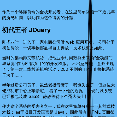
2023-12-02
作为一个略懂前端的全栈开发者，在这里简单回顾一下近几年
的所见所闻，以此作为这个博客的开篇。
初代王者 JQuery
刚毕业时，进入了一家电商公司做 web 应用开发。 公司处于
初创阶段，一切事物都显得自由奔放，技术栈更是如此。
当时的架构师夹带私货，把他业余时间鼓捣出来的“全功能商
城系统”作为所有项目的的开发模版。 不出意外地，意外出现
了：第一次上线秒杀抢购活动，200 不到的 TPS 直接把系统
干垮了……
半年过后公司黄了。虽然老板亏麻了，我也失业了，但这位大
佬成功市中心上车豪宅。 看了一下他的近况，发现商城系统
已经被包装成 SaaS，静静等待下个冤大头上门。
作为这个系统的受害者之一，我在这里简单分享一下其前端技
术栈： 由于项目开发语言是 Java， 因此所有 HTML 页面都