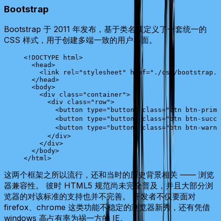
Bootstrap
Bootstrap 于 2011 年发布，基于类名预定义了一套统一的
CSS 样式，用于创建多端一致的用户界面。
<!
DOCTYPE
 html
>
  <
head
>
    <
link
 rel
=
"stylesheet"
 href
=
"./css/bootstrap.m
  </
head
>
  <
body
>
    <
div
 class
=
"container"
>
      <
div
 class
=
"row"
>
        <
button
 type
=
"button"
 class
=
"btn btn-prima
        <
button
 type
=
"button"
 class
=
"btn btn-succe
        <
button
 type
=
"button"
 class
=
"btn btn-warni
      </
div
>
    </
div
>
  </
body
>
</
html
>
这两个框架之所以流行，还和当时的历史背景相关 —— 浏览
器兼容性。 彼时 HTML5 规范尚未完全普及，并且大部分浏
览器的对该标准的支持也并不完善。 开发者不仅要面对
firefox、chrome 这类功能不稳定的浏览器新秀，还有凭借
windows 高占有率为祸一方的 IE。