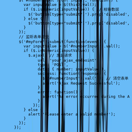
  $
(
'#numberInput'
).
on
(
'input'
, 
function
() {
    var
 inputValue
 =
 $
(
this
).
val
();
    if
 (
$
.
isNumeric
(
inputValue
)) { 
// 校验数据
      $
(
'button[type="submit"]'
).
prop
(
'disabled'
, 
    } 
else
 {
      $
(
'button[type="submit"]'
).
prop
(
'disabled'
, 
    }
  });
  // 监听表单提交
  $
(
'#myForm'
).
submit
(
function
(
event
) {
    var
 inputValue
 =
 $
(
'#numberInput'
).
val
();
    if
 (
$
.
isNumeric
(
inputValue
)) {
      $
.
ajax
({ 
// 发起请求
          url
: 
'your_ajax_endpoint'
,
          type
: 
'POST'
,
          data
: { 
number
: 
inputValue
 },
          success
: 
function
(
response
) {
            $
(
'#numberInput'
).
val
(
''
); 
// 清空表单
            alert
(
'Ajax Request Successful'
);
          },
          error
: 
function
() {
            alert
(
'An error occurred during the Aj
          }
        });    
    } 
else
 {
      alert
(
'Please enter a valid number'
);
    }
  });
});