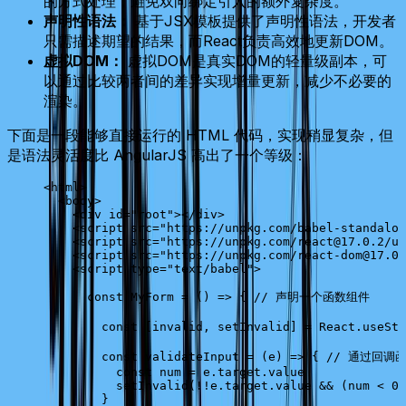
的方式处理，避免双向绑定引入的额外复杂度。
声明性语法：
基于JSX模板提供了声明性语法，开发者
只需描述期望的结果，而React负责高效地更新DOM。
虚拟DOM：
虚拟DOM是真实DOM的轻量级副本，可
以通过比较两者间的差异实现增量更新，减少不必要的
渲染。
下面是一段能够直接运行的 HTML 代码，实现稍显复杂，但
是语法灵活度比 AngularJS 高出了一个等级：
<
html
>
  <
body
>
    <
div
 id
=
"root"
></
div
>
    <
script
 src
=
"https://unpkg.com/babel-standalon
    <
script
 src
=
"https://unpkg.com/react@17.0.2/um
    <
script
 src
=
"https://unpkg.com/react-dom@17.0.
    <
script
 type
=
"text/babel"
>
      const
 MyForm
 =
 () 
=>
 { 
// 声明一个函数组件
        const
 [
invalid
, 
setInvalid
] 
=
 React
.
useSta
        const
 validateInput
 =
 (
e
) 
=>
 { 
// 通过回调
          const
 num
 =
 e
.
target
.
value
          setInvalid
(
!!
e
.
target
.
value
 &&
 (
num
 <
 0
 
        }